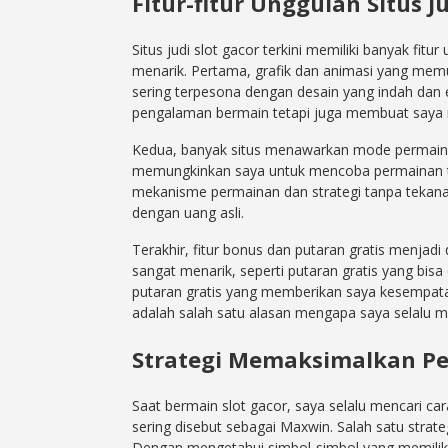
Fitur-fitur Unggulan Situs Ju
Situs judi slot gacor terkini memiliki banyak f
menarik. Pertama, grafik dan animasi yang memu
sering terpesona dengan desain yang indah dan 
pengalaman bermain tetapi juga membuat saya m
Kedua, banyak situs menawarkan mode permainan 
memungkinkan saya untuk mencoba permainan t
mekanisme permainan dan strategi tanpa tekanan
dengan uang asli.
Terakhir, fitur bonus dan putaran gratis menjadi 
sangat menarik, seperti putaran gratis yang bi
putaran gratis yang memberikan saya kesempat
adalah salah satu alasan mengapa saya selalu men
Strategi Memaksimalkan Pe
Saat bermain slot gacor, saya selalu mencari 
sering disebut sebagai Maxwin. Salah satu str
Dengan mengetahui simbol-simbol yang memiliki 