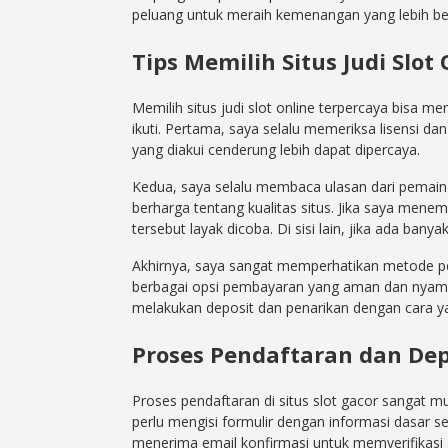
peluang untuk meraih kemenangan yang lebih be
Tips Memilih Situs Judi Slot
Memilih situs judi slot online terpercaya bisa me
ikuti. Pertama, saya selalu memeriksa lisensi dan 
yang diakui cenderung lebih dapat dipercaya.
Kedua, saya selalu membaca ulasan dari pemai
berharga tentang kualitas situs. Jika saya menem
tersebut layak dicoba. Di sisi lain, jika ada banya
Akhirnya, saya sangat memperhatikan metode pe
berbagai opsi pembayaran yang aman dan nyama
melakukan deposit dan penarikan dengan cara ya
Proses Pendaftaran dan Depo
Proses pendaftaran di situs slot gacor sangat m
perlu mengisi formulir dengan informasi dasar s
menerima email konfirmasi untuk memverifikasi 