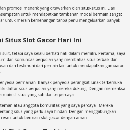
an promosi menarik yang ditawarkan oleh situs-situs ini. Dari
kesempatan untuk mendapatkan tambahan modal bermain sangat
sar untuk meraih kemenangan tanpa perlu mengeluarkan banyak
Situs Slot Gacor Hari Ini
ah sulit, tetapi saya selalu berhati-hati dalam memilih. Pertama, saya
rum dan komunitas perjudian yang membahas situs terbaik dan
lasan dan testimoni dari pemain lain untuk mendapatkan gambaran
.
 penyedia permainan. Banyak penyedia perangkat lunak terkemuka
liki daftar situs perjudian yang mereka dukung. Dengan memeriksa
rmain di situs yang sah dan terpercaya.
a teman atau anggota komunitas yang saya percayai. Mereka
tentang situs yang perlu saya hindari. Dengan menggabungkan
 resmi untuk bermain slot gacor dengan aman.