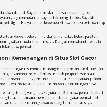
melakukan deposit. Saya menemukan bahwa situs slot gacor
yaran yang memudahkan saya untuk mengisi saldo. Saya bisa
mpet digital. Hanya dengan beberapa klik, saldo saya terisi dan siap
etentuan deposit sebelum melakukan transaksi. Beberapa situs
meningkatkan modal bermain saya. Dengan memahami proses ini,
an fokus pada permainan.
oni Kemenangan di Situs Slot Gacor
alah mendengar testimoni kemenangan dari pemain lain di situs slot
tentang bagaimana mereka berhasil meraih jackpot besar atau
erita di mana seorang pemain baru berhasil mendapatkan jackpot
mberi saya motivasi untuk terus mencoba keberuntungan saya.
asi tentang strategi yang mereka gunakan. Beberapa pemain berbagi
 tinggi atau bagaimana mereka mengatur anggaran bermain. Ini
 mencari cara untuk meningkatkan peluang kemenangan saya.