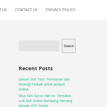
T US
CONTACT US
PRIVACY POLICY
Search
Recent Posts
Ulasan Slot Toto: Permainan dan
Strategi Terbaik untuk Jackpot
Online
Situs Slot Gacor Hari Ini: Temukan
Link Slot Online Gampang Menang
dengan RTP Tinggi