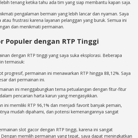
lebih tenang ketika tahu ada tim yang siap membantu kapan saja.
nikmati pengalaman bermain yang lebih lancar dan nyaman. Saya
 atau frustrasi karena layanan pelanggan yang buruk. Semua ini
ngan dan menikmati permainan.
r Populer dengan RTP Tinggi
ainan dengan RTP tinggi yang saya suka eksplorasi. Beberapa
in termasuk:
pot progresif, permainan ini menawarkan RTP hingga 88,12%. Saya
sar dari permainan ini.
ainan ini menggabungkan tema petualangan dengan fitur-fitur
 dalam pencarian harta karun yang mengasyikkan.
 ini memiliki RTP 96,1% dan menjadi favorit banyak pemain,
tnya mudah dipahami, dan potensi kemenangannya sangat
ermainan slot gacor dengan RTP tinggi, karena ini sangat
. Dengan memilih permainan yang tepat, saya dapat meningkatkan