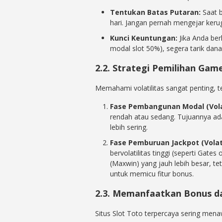
Tentukan Batas Putaran:
Saat b
hari. Jangan pernah mengejar kerug
Kunci Keuntungan:
Jika Anda be
modal slot 50%), segera tarik dan
2.2. Strategi Pemilihan Game
Memahami volatilitas sangat penting, 
Fase Pembangunan Modal (Vola
rendah atau sedang. Tujuannya ad
lebih sering.
Fase Pemburuan Jackpot (Volati
bervolatilitas tinggi (seperti Gat
(Maxwin) yang jauh lebih besar, t
untuk memicu fitur bonus.
2.3. Memanfaatkan Bonus da
Situs Slot Toto terpercaya sering me