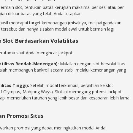
ermain slot, tentukan batas kerugian maksimal per sesi atau per
ian di luar batas yang telah Anda tetapkan.
rhasil mencapai target kemenangan (misalnya, melipatgandakan
a tersebut dan hanya sisakan modal awal untuk bermain lagi.
 Slot Berdasarkan Volatilitas
terutama saat Anda mengincar jackpot:
tilitas Rendah-Menengah):
Mulailah dengan slot bervolatilitas
alah membangun bankroll secara stabil melalui kemenangan yang
litas Tinggi):
Setelah modal terkumpul, beralihlah ke slot
es of Olympus, Mahjong Ways). Slot ini memegang potensi Jackpot
etapi memerlukan taruhan yang lebih besar dan kesabaran lebih lama
n Promosi Situs
nawarkan promosi yang dapat meningkatkan modal Anda: