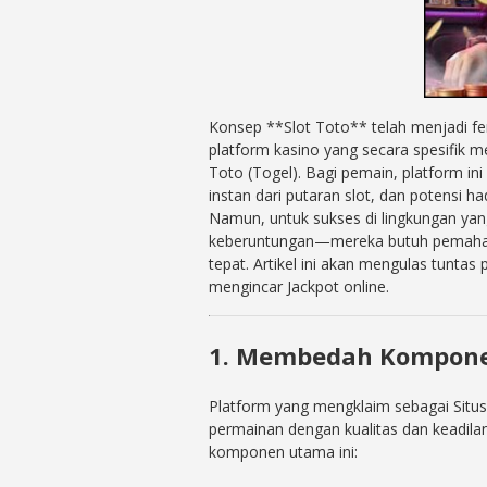
Konsep **Slot Toto** telah menjadi fen
platform kasino yang secara spesifik
Toto (Togel). Bagi pemain, platform i
instan dari putaran slot, dan potensi 
Namun, untuk sukses di lingkungan yan
keberuntungan—mereka butuh pemaham
tepat. Artikel ini akan mengulas tunta
mengincar Jackpot online.
1. Membedah Kompone
Platform yang mengklaim sebagai Situ
permainan dengan kualitas dan keadilan 
komponen utama ini: