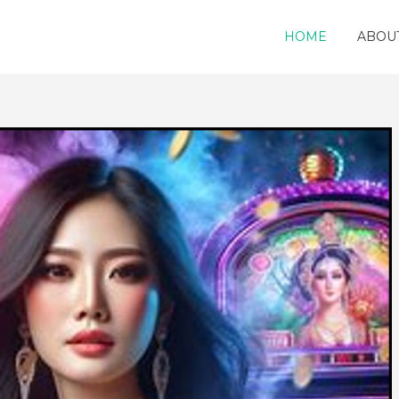
HOME
ABOU