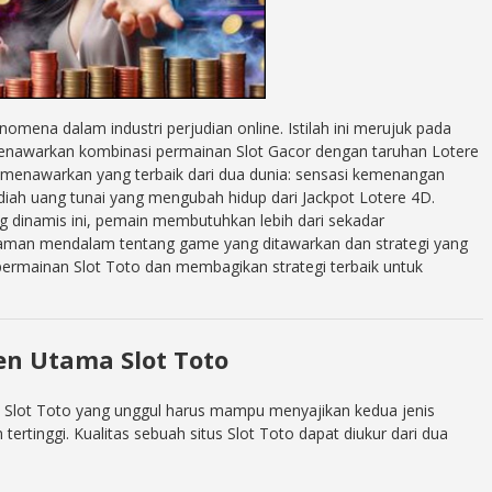
omena dalam industri perjudian online. Istilah ini merujuk pada
 menawarkan kombinasi permainan Slot Gacor dengan taruhan Lotere
ni menawarkan yang terbaik dari dua dunia: sensasi kemenangan
hadiah uang tunai yang mengubah hidup dari Jackpot Lotere 4D.
g dinamis ini, pemain membutuhkan lebih dari sekadar
an mendalam tentang game yang ditawarkan dan strategi yang
s permainan Slot Toto dan membagikan strategi terbaik untuk
n Utama Slot Toto
s Slot Toto yang unggul harus mampu menyajikan kedua jenis
tertinggi. Kualitas sebuah situs Slot Toto dapat diukur dari dua