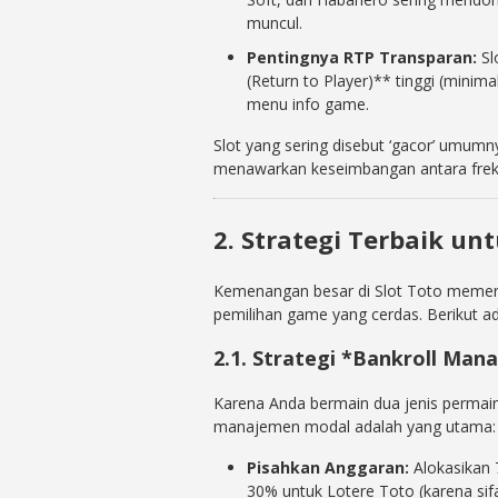
muncul.
Pentingnya RTP Transparan:
Sl
(Return to Player)** tinggi (minim
menu info game.
Slot yang sering disebut ‘gacor’ umumny
menawarkan keseimbangan antara freku
2. Strategi Terbaik un
Kemenangan besar di Slot Toto memerl
pemilihan game yang cerdas. Berikut ad
2.1. Strategi *Bankroll Man
Karena Anda bermain dua jenis permainan
manajemen modal adalah yang utama:
Pisahkan Anggaran:
Alokasikan 
30% untuk Lotere Toto (karena sifa